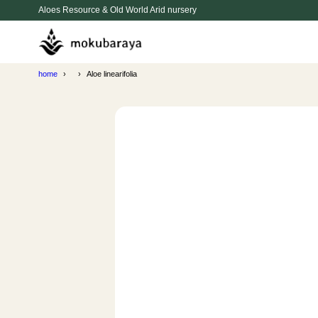
Aloes Resource & Old World Arid nursery
home
Aloe linearifolia