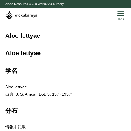
Aloes Resource & Old World Arid nursery
MENU
Aloe lettyae
Aloe lettyae
学名
Aloe lettyae
出典: J. S. African Bot. 3: 137 (1937)
分布
情報未記載