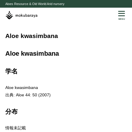
Aloes Resource & Old World Arid nursery
MENU
Aloe kwasimbana
Aloe kwasimbana
学名
Aloe kwasimbana
出典: Aloe 44: 50 (2007)
分布
情報未記載