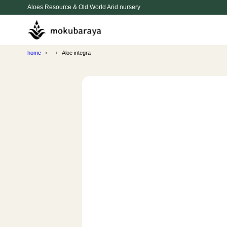
Aloes Resource & Old World Arid nursery
home
Aloe integra