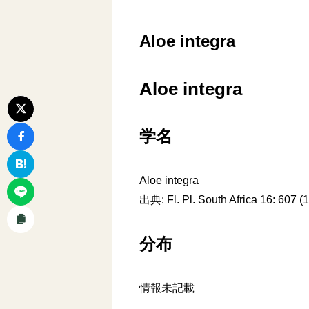
Aloe integra
Aloe integra
学名
Aloe integra
出典: Fl. Pl. South Africa 16: 607 (
分布
情報未記載