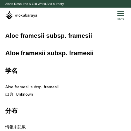
Aloes Resource & Old World Arid nursery
MENU
Aloe framesii subsp. framesii
Aloe framesii subsp. framesii
学名
Aloe framesii subsp. framesii
出典: Unknown
分布
情報未記載