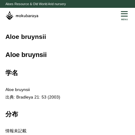
Aloes Resource & Old World Arid nursery
MENU
Aloe bruynsii
Aloe bruynsii
学名
Aloe bruynsii
出典: Bradleya 21: 53 (2003)
分布
情報未記載