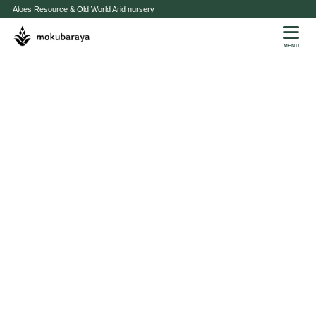
Aloes Resource & Old World Arid nursery
MENU